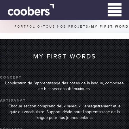
PORTFOLIO
»
TOUS NOS PROJETS
»
MY FIRST WORD
QUI SOMMES-NOUS
QUE FAISONS-NOUS?
MY FIRST WORDS
CLIENTS
CONCEPT
L'application de l'apprentissage des bases de la langue, composée
de huit sections thématiques.
CONTACT
ARTISANAT
Chaque section comprend deux niveaux: l'enregistrement et le
RN HARDWIRED
quiz du vocabulaire. Support idéale pour l'apprentissage de la
langue pour nos jeunes enfants.