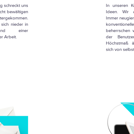
ng schreckt uns
In unseren K
cht bewältigen
Ideen. Wir ar
tergekommen.
Immer neugieri
sich nieder in
konventionell
und einer
beherrschen 
r Arbeit.
der Benutze
Höchstmaß äs
sich von selbst