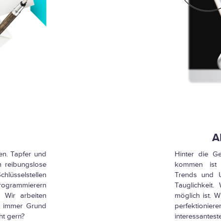
A
en. Tapfer und
Hinter die G
m reibungslose
kommen ist 
chlüsselstellen
Trends und U
rogrammierern
Tauglichkeit
 Wir arbeiten
möglich ist. W
e immer Grund
perfektioniere
ht gern?
interessantest