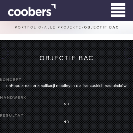
PORTFOLIO
»
ALLE PROJEKTE
»
OBJECTIF BAC
WIR SIND
WIR MACHEN
OBJECTIF BAC
PORTFOLIO
KONCEPT
enPopularna seria aplikacji mobilnych dla francuskich nastolatków.
KONTAKT
HANDWERK
en
RN HARDWIRED
RESULTAT
en