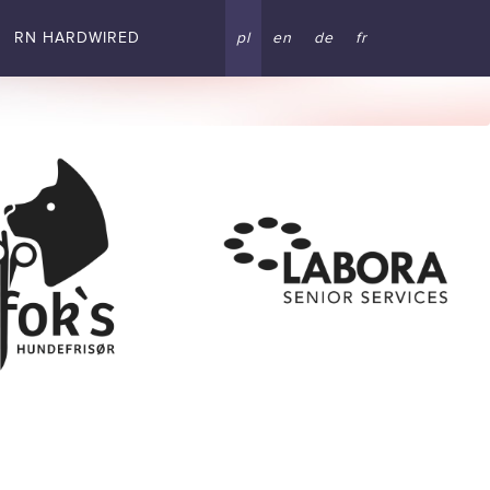
RN HARDWIRED
pl
en
de
fr